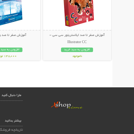
آموزش صفر تا صد ایلاستریتور سی سی -
آموزش صفر تا صد وین
Illustrator CC
افزودن به سبد خرید
افزودن به سبد 
ناموجود
148,000 تومان
34,800 تومان
مارا دنبال کنید
بیشتر بدانید
تاریخچه فروشگا