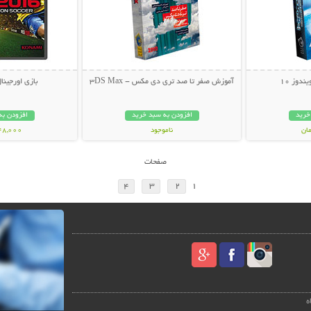
دوز 10
آموزش صفر تا صد تری دی مکس - 3DS Max
بازی اورجینال  2016
خرید
افزودن به سبد خرید
افزودن به
ناموجود
148,000 تو
44,000 تومان
صفحات
4
3
2
1
ه