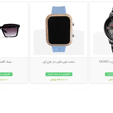
SKM
ساعت مچی نگین دار طرح اپل
عینک آفتابی muda
خرید
افزودن به سبد خرید
افزودن به
348000 تومان
298000 تو