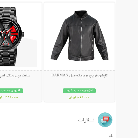
کاپشن طرح چرم مردانه مدل DARMAN
ساعت مچی رینگی اسپرت EI
افزودن به سبد خرید
افزودن به سبد 
898000 تومان
1298000 تومان
نـــظرات
نام