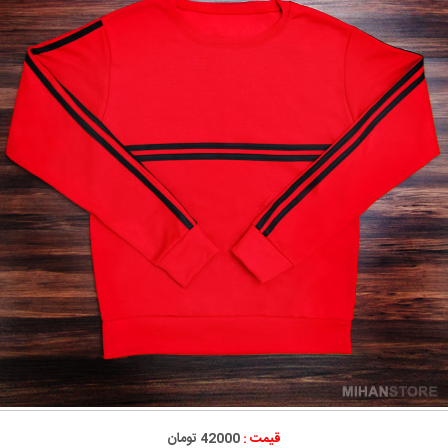
قیمت :
42000 تومان