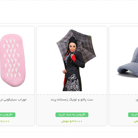
بیشتر
نمایش توضیحات بیشتر
نمایش توضی
ی
ست پالتو و تونیک زمستانه پرند
جوراب سیلیکونی ترک پا  Socks
خرید
افزودن به سبد خرید
افزودن به
599000 تومان
238000 تو