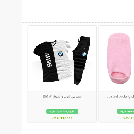
حات بیشتر
نمایش توضیحات بیشتر
Spa Gel
ست تی شرت و شلوار BMW
 سبد خرید
افزودن به سبد خرید
مان
998000 تومان