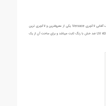
بدون شک استفاده از عینکهای با کیفیت علاوه بر اینکه از چشمان شما محافظت می کند باعث زیبایی تحسین برانگیز چهره شما نیز خواهد شد. عینک آفتابی لاکچری Versace یکی از معروفترین و لاکچری ترین
عینکهای کمپانی Versace می باشد که مطمئنا شما هم تاکنون این عینک معروف را بر چشمان دوستان و آشنایان خود دیده اید. لنز این عینک از نوع UV 400 ضد خش با رنگ ثابت میباشد و برای ساخت آن از یک