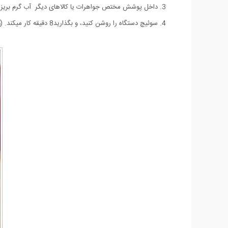
3. داخل پوشش مختص جواهرات یا کالاهای دیگر آب گرم بریزید (از آب داغ استفاده نشود) ، سپس مواد شوینده (مانند مایع ظرفشویی) را به آن بیفزایید.
4. سوئیچ دستگاه را روشن کنید، و بگذارید8 دقیقه کار میکند. (دستگاه پس از 8 دقیقه به صورت اتوماتیک خاموش خواهد شد)