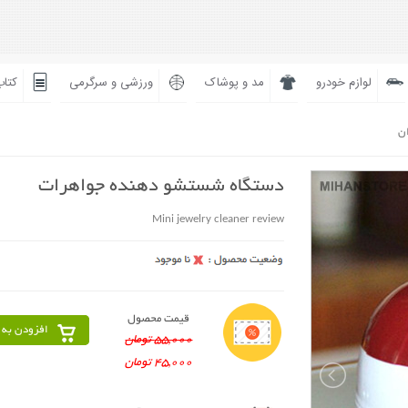
لوازم خودرو
مد و پوشاک
ورزشی و سرگرمی
کتاب
ان
دستگاه شستشو دهنده جواهرات
Mini jewelry cleaner review
قیمت محصول
افزودن به 
55,000 تومان
45,000 تومان