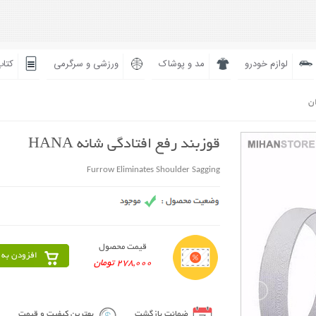
لوازم خودرو
مد و پوشاک
ورزشی و سرگرمی
کتاب
ان
قوزبند رفع افتادگی شانه HANA
Furrow Eliminates Shoulder Sagging
قیمت محصول
افزودن به 
278,000 تومان
ضمانت بازگشت
بهترین کیفیت و قیمت