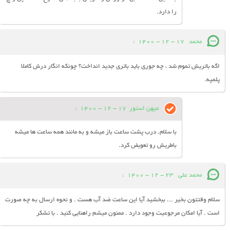
را دارد.
محمد
17 - 12 - 1400
:
اگه باتریش تموم شد ، چه جوری باید باتری جدید انداخت؟ چونکه انگار درش کاملا
پلمپه.
میهن استور
17 - 12 - 1400
:
با سلام. درب پشت ساعت باز میشه و به مانند همه ساعت ها میشه
باطریش رو تعویض کرد.
محمد علی
23 - 12 - 1400
:
سلام وقتتون بخیر ... ببخشید آیا این ساعت ضد آب هست . و نحوه ارسال به چه صورت
است . آیا امکان مرجوعیت وجود دارد . ممنون میشم راهنایی کنید . با تشکر