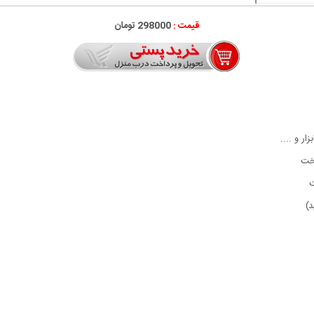
قیمت :
298000 تومان
 و ....
تخت
ت