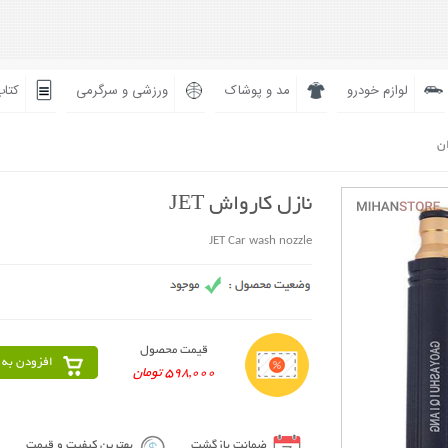
لوازم خودرو
مد و پوشاک
ورزشی و سرگرمی
کتاب
ان
نازل کارواش JET
JET Car wash nozzle
قیمت محصول
افزودن به 
598,000 تومان
ضمانت بازگشت
بهترین کیفیت و قیمت