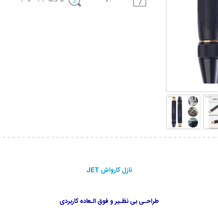
نازل کارواش JET
طراحـی بی نظـیر و فوق الـعاده کاربردی