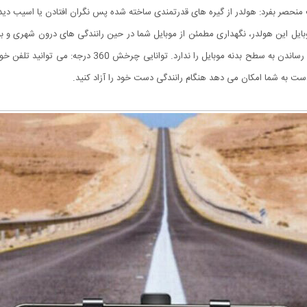
یت منحصر بفرد: هولدر از گیره های قدرتمندی ساخته شده پس نگران افتادن یا اسیب دید
بایل این هولدر، نگهداری مطمئن از موبایل شما در حین رانندگی های درون شهری و بیر
علاوه بر این با طراحی عالی و داشتن پد و محافظ از اسیب زدن 