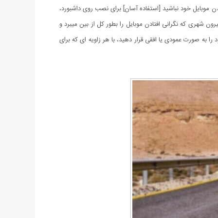
ن موبایل خود نباشید [استفاده آسان] برای نصب روی داشبورد،
ون شهری که نگرانی افتادن موبایل را بطور کل از بین میبرد و
رساندن به سطح بدنه موبایل را ندارد. توانایی چرخش 360 درجه: می توانید تلفن خود را به صورت عمودی یا افقی قرار دهید، با هر زاویه ای که برای