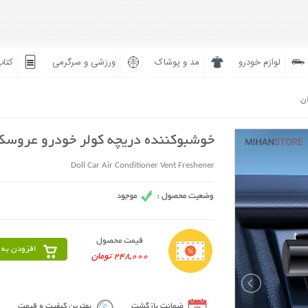
لوازم خودرو
مد و پوشاک
ورزشی و سرگرمی
کتاب
ان
خوشبوکننده دریچه کولر خودرو عروسک
Doll Car Air Conditioner Vent Freshener
قیمت محصول
افزودن به 
248,000 تومان
ضمانت بازگشت
بهترین کیفیت و قیمت