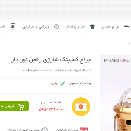
لوازم خودرو
مد و پوشاک
ورزشی و سرگرمی
کتاب
ان
چراغ کمپینگ شارژی رقص نور دار
Rechargeable camping lamp with light dance
قیمت محصول
افزودن به 
748,000 تومان
ضمانت بازگشت
بهترین کیفیت و قیمت