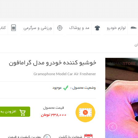
لوازم خودرو
مد و پوشاک
ورزشی و سرگرمی
کتاب
ان
خوشبو کننده خودرو مدل گرامافون
Gramophone Model Car Air Freshener
قیمت محصول
افزودن به 
338,000 تومان
ضمانت بازگشت
بهترین کیفیت و قیمت