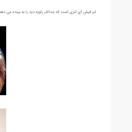
لنز فیش آی لنزی است که حداکثر زاویه دید را به بینده می دهد و معمولا فاصله کانونی آن بین 6 تا 16 میلیمتر است. دلیل نامگذاری ا